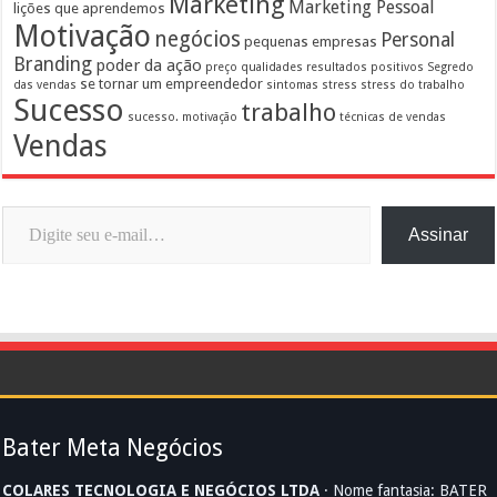
Marketing
Marketing Pessoal
lições que aprendemos
Motivação
negócios
Personal
pequenas empresas
Branding
poder da ação
preço
qualidades
resultados positivos
Segredo
se tornar um empreendedor
das vendas
sintomas
stress
stress do trabalho
Sucesso
trabalho
sucesso. motivação
técnicas de vendas
Vendas
Digite seu e-mail…
Assinar
Bater Meta Negócios
COLARES TECNOLOGIA E NEGÓCIOS LTDA
· Nome fantasia: BATER