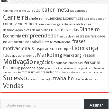
Tags
bater meta
ação
Aprenda Inglês em 2018
características
Carreira
Ciências Econômicas
chefe ruim
Comece a acelerar
como vender bem
como vender garantia estendida
crise
Dinheiro
dicas de vendas
desmotivação
dicas de marketing
empreendedor
Economia
estresse
falsidade
erros de rh
frases
no ambiente de trabalho
frase motivacional
Liderança
motivacionais
inspirar sua equipe
Marketing
Marketing Pessoal
lições que aprendemos
Motivação
negócios
Personal
pequenas empresas
Branding
poder da ação
preço
qualidades
resultados positivos
Segredo
se tornar um empreendedor
das vendas
sintomas
stress
stress do trabalho
Sucesso
trabalho
sucesso. motivação
técnicas de vendas
Vendas
Digite seu e-mail…
Assinar