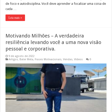
de foco e autodisciplina. Você deve aprender a focalizar uma coisa de
cada …
Leia mais »
Motivando Milhões – A verdadeira
resiliência levando você a uma nova visão
pessoal e corporativa.
9 de agosto de 2022
Artigos
,
Bater Meta
,
Frases Motivacionais
,
Vendas
,
Vídeos
0