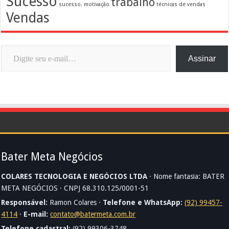
Sucesso
trabalho
sucesso. motivação
técnicas de vendas
Vendas
Digite seu e-mail…
Assinar
Bater Meta Negócios
COLARES TECNOLOGIA E NEGÓCIOS LTDA
· Nome fantasia: BATER
META NEGÓCIOS · CNPJ 68.310.125/0001-51
Responsável:
Ramon Colares ·
Telefone e WhatsApp:
(92) 99457-
4114
·
E-mail:
contato@batermeta.com.br
Telefone cadastral:
(92) 99306-3748