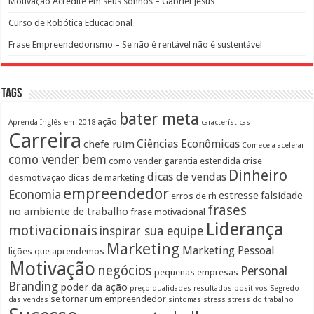
Motivação Acredite em seus sonhos – Gabriel Jesus
Curso de Robótica Educacional
Frase Empreendedorismo – Se não é rentável não é sustentável
Tags
bater meta
ação
Aprenda Inglês em 2018
características
Carreira
Ciências Econômicas
chefe ruim
Comece a acelerar
como vender bem
como vender garantia estendida
crise
Dinheiro
dicas de vendas
desmotivação
dicas de marketing
empreendedor
Economia
estresse
falsidade
erros de rh
frases
no ambiente de trabalho
frase motivacional
Liderança
motivacionais
inspirar sua equipe
Marketing
Marketing Pessoal
lições que aprendemos
Motivação
negócios
Personal
pequenas empresas
Branding
poder da ação
preço
qualidades
resultados positivos
Segredo
se tornar um empreendedor
das vendas
sintomas
stress
stress do trabalho